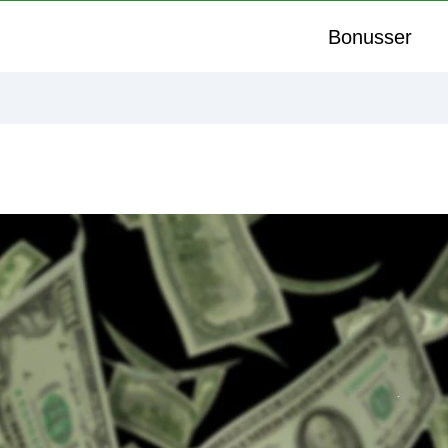
Bonusser