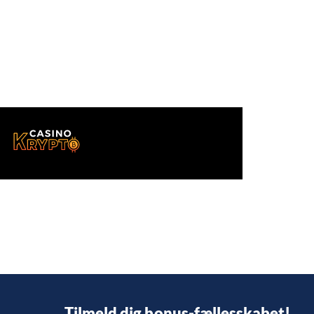
Tilmeld dig bonus-fællesskabet!