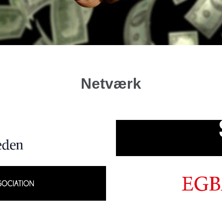
Netværk