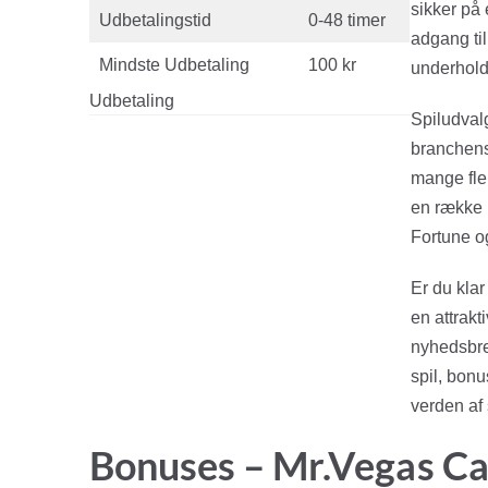
sikker på 
Udbetalingstid
0-48 timer
adgang til
Mindste Udbetaling
100 kr
underhold
Udbetaling
Spiludval
branchens
mange fle
en række 
Fortune o
Er du kla
en attrak
nyhedsbre
spil, bon
verden af
Bonuses – Mr.Vegas Ca