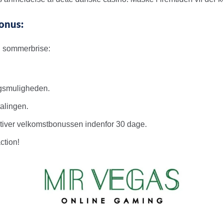
onus:
en sommerbrise:
ngsmuligheden.
talingen.
 aktiver velkomstbonussen indenfor 30 dage.
action!