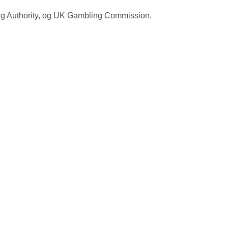
ng Authority, og UK Gambling Commission.