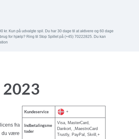
0 kr. Kun på udvalgte spil. Du har 30 dage til at aktivere og 60 dage
 brug for hjælp? Ring til Stop Spillet på (+45) 70222825. Du kan
ation
e 2023
+
Kundeservice
Visa, MasterCard,
licens fra
Indbetalingsme
Dankort, ,MaestroCard
toder
n du være
Trustly, PayPal, Skrill,+