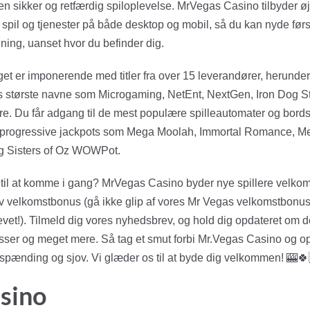
en sikker og retfærdig spiloplevelse. MrVegas Casino tilbyder øj
 spil og tjenester på både desktop og mobil, så du kan nyde før
ning, uanset hvor du befinder dig.
get er imponerende med titler fra over 15 leverandører, herunder
 største navne som Microgaming, NetEnt, NextGen, Iron Dog S
re. Du får adgang til de mest populære spilleautomater og bords
progressive jackpots som Mega Moolah, Immortal Romance, M
g Sisters of Oz WOWPot.
r til at komme i gang? MrVegas Casino byder nye spillere vel
tiv velkomstbonus (gå ikke glip af vores Mr Vegas velkomstbonus
vet!). Tilmeld dig vores nyhedsbrev, og hold dig opdateret om 
usser og meget mere. Så tag et smut forbi Mr.Vegas Casino og o
 spænding og sjov. Vi glæder os til at byde dig velkommen! 🎰
sino