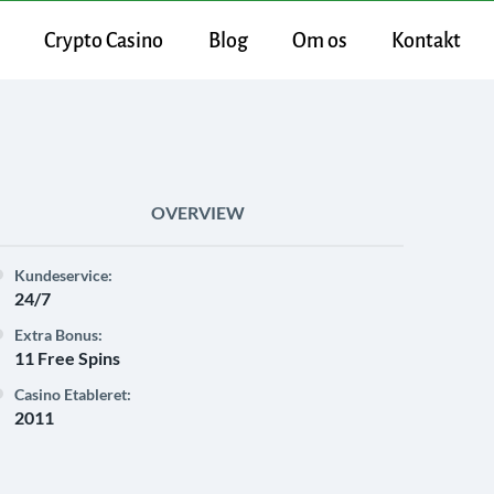
r
Crypto Casino
Blog
Om os
Kontakt
OVERVIEW
Kundeservice:
24/7
Extra Bonus:
11 Free Spins
Casino Etableret:
2011