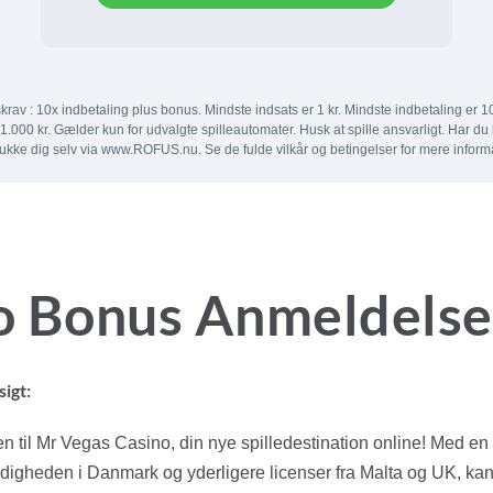
rav : 10x indbetaling plus bonus. Mindste indsats er 1 kr. Mindste indbetaling er 10
1.000 kr. Gælder kun for udvalgte spilleautomater. Husk at spille ansvarligt. Har du
ukke dig selv via www.ROFUS.nu. Se de fulde vilkår og betingelser for mere inform
o Bonus Anmeldels
igt:
 til Mr Vegas Casino, din nye spilledestination online! Med en 
digheden i Danmark og yderligere licenser fra Malta og UK, ka