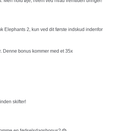
u. Men hold øje, hvem ved hvad fremtiden bringer!
ink Elephants 2, kun ved dit første indskud indenfor
 kr. Denne bonus kommer med et 35x
nden skifter!
der komme en fødselsdagsbonus? 🎂