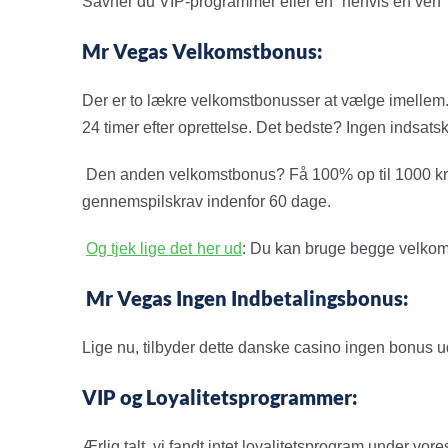
Savner du VIP-programmer eller en “henvis en ven” b
Mr Vegas Velkomstbonus:
Der er to lækre velkomstbonusser at vælge imellem. Fø
24 timer efter oprettelse. Det bedste? Ingen indsatsk
Den anden velkomstbonus? Få 100% op til 1000 kr p
gennemspilskrav indenfor 60 dage.
Og tjek lige det her ud
: Du kan bruge begge velkom
Mr Vegas Ingen Indbetalingsbonus:
Lige nu, tilbyder dette danske casino ingen bonus ud
VIP og Loyalitetsprogrammer:
Ærlig talt, vi fandt intet loyalitetsprogram under 