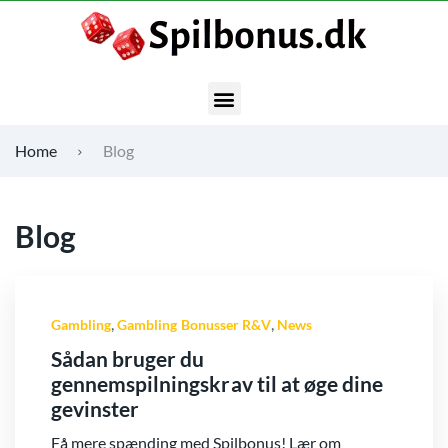
Home
Blog
Blog
,
,
Gambling
Gambling Bonusser R&V
News
Sådan bruger du
gennemspilningskrav til at øge dine
gevinster
Få mere spænding med Spilbonus! Lær om