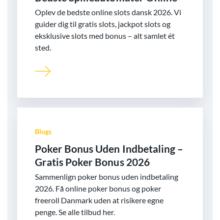
Oplev de bedste online slots dansk 2026. Vi
guider dig til gratis slots, jackpot slots og
eksklusive slots med bonus – alt samlet ét
sted.
Blogs
Poker Bonus Uden Indbetaling –
Gratis Poker Bonus 2026
Sammenlign poker bonus uden indbetaling
2026. Få online poker bonus og poker
freeroll Danmark uden at risikere egne
penge. Se alle tilbud her.