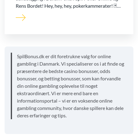
Rens Bordet! Hey, hey, hey, pokerkammerater! 🃏…
SpilBonus.dk er dit foretrukne valg for online
gambling i Danmark. Vi specialiserer os i at finde og
præsentere de bedste casino bonusser, odds
bonusser, og betting bonusser, som kan forvandle
din online gambling oplevelse til noget
ekstraordinært. Vi er mere end bare en
informationsportal – vi er en voksende online
gambling community, hvor danske spillere kan dele
deres erfaringer og tips.