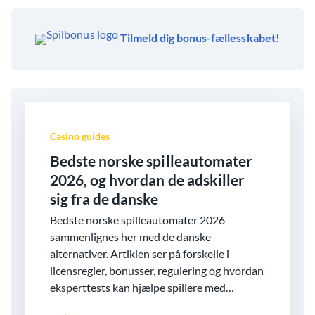
Tilmeld dig bonus-fællesskabet!
Casino guides
Bedste norske spilleautomater
2026, og hvordan de adskiller
sig fra de danske
Bedste norske spilleautomater 2026
sammenlignes her med de danske
alternativer. Artiklen ser på forskelle i
licensregler, bonusser, regulering og hvordan
eksperttests kan hjælpe spillere med…