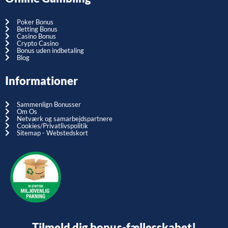
Poker Bonus
Betting Bonus
Casino Bonus
Crypto Casino
Bonus uden indbetaling
Blog
Informationer
Sammenlign Bonusser
Om Os
Netværk og samarbejdspartnere
Cookies/Privatlivspolitik
Sitemap - Webstedskort
Tilmeld dig bonus-fællesskabet!