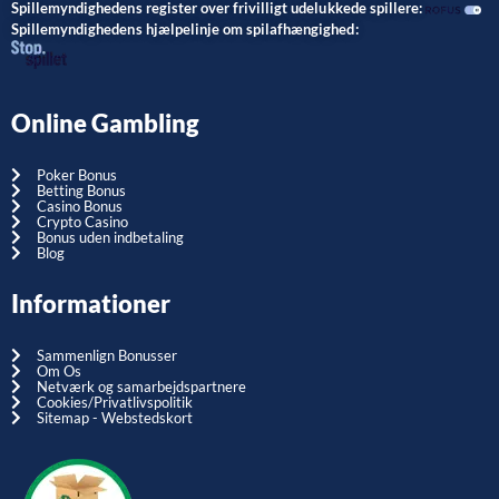
Spillemyndighedens register over frivilligt udelukkede spillere:
Spillemyndighedens hjælpelinje om spilafhængighed:
Online Gambling
Poker Bonus
Betting Bonus
Casino Bonus
Crypto Casino
Bonus uden indbetaling
Blog
Informationer
Sammenlign Bonusser
Om Os
Netværk og samarbejdspartnere
Cookies/Privatlivspolitik
Sitemap - Webstedskort