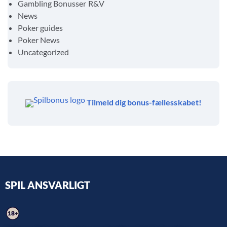
Gambling Bonusser R&V
News
Poker guides
Poker News
Uncategorized
Tilmeld dig bonus-fællesskabet!
SPIL ANSVARLIGT